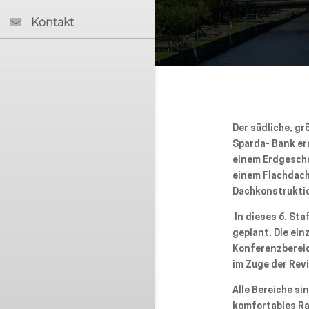
Kontakt
Der südliche, gr
Sparda- Bank er
einem Erdgescho
einem Flachdach
Dachkonstruktio
In dieses 6. St
geplant. Die ein
Konferenzbereic
im Zuge der Rev
Alle Bereiche si
komfortables Ra