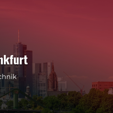
nkfurt
chnik