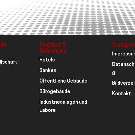
ech
Projekte &
Transpar
Referenzen
Impressu
Hotels
llschaft
Datensch
Banken
g
Öffentliche Gebäude
Bildverze
Bürogebäude
Kontakt
Industrieanlagen und
Labore