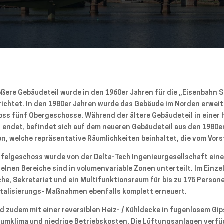
ößere Gebäudeteil wurde in den 1960er Jahren für die „Eisenbahn 
richtet. In den 1980er Jahren wurde das Gebäude im Norden erweit
ss fünf Obergeschosse. Während der ältere Gebäudeteil in einer 
 endet, befindet sich auf dem neueren Gebäudeteil aus den 1980e
n, welche repräsentative Räumlichkeiten beinhaltet, die vom Vor
affelgeschoss wurde von der Delta-Tech Ingenieurgesellschaft eine
zelnen Bereiche sind in volumenvariable Zonen unterteilt. Im Einz
he, Sekretariat und ein Multifunktionsraum für bis zu 175 Perso
italisierungs- Maßnahmen ebenfalls komplett erneuert.
nd zudem mit einer reversiblen Heiz- / Kühldecke in fugenlosem Gi
umklima und niedrige Betriebskosten. Die Lüftungsanlagen verfüg