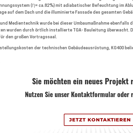
ungssystem (Ƞ= ca.82%) mit adiabatischer Befeuchtung im Abluf
age auf dem Dach und die illuminierte Fassade des gesamten Geb
T- und Medientechnik wurde bei dieser Umbaumaßnahme ebenfalls du
ten wurden durch örtlich installierte TGA- Bauleitung überwacht. 
für den großen Vortragssaal.
stellungskosten der technischen Gebäudeausrüstung, KG400 belief
Sie möchten ein neues Projekt r
Nutzen Sie unser Kontaktformular oder r
JETZT KONTAKTIEREN