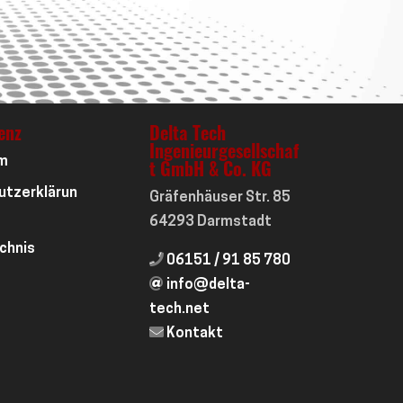
enz
Delta Tech
Ingenieurgesellschaf
m
t GmbH & Co. KG
utzerklärun
Gräfenhäuser Str. 85
64293 Darmstadt
ichnis
06151 / 91 85 780
info@delta-
tech.net
Kontakt